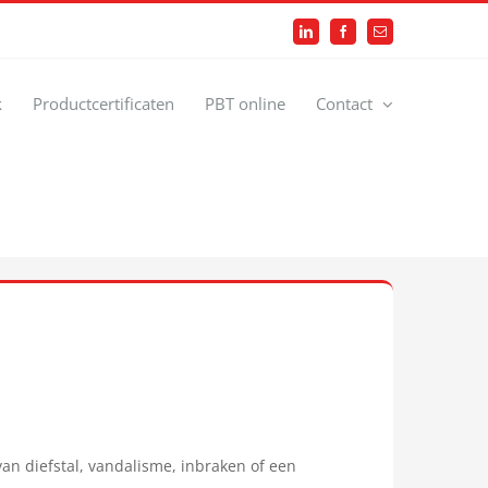
LinkedIn
Facebook
E-
mail
k
Productcertificaten
PBT online
Contact
van diefstal, vandalisme, inbraken of een