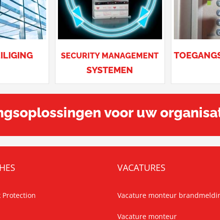
ILIGING
TOEGANG
SECURITY MANAGEMENT
SYSTEMEN
ngsoplossingen voor uw organisa
HES
VACATURES
 Protection
Vacature monteur brandmeldins
Vacature monteur