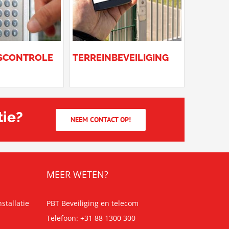
SCONTROLE
TERREINBEVEILIGING
tie?
NEEM CONTACT OP!
MEER WETEN?
tallatie
PBT Beveiliging en telecom
Telefoon:
+31 88 1300 300