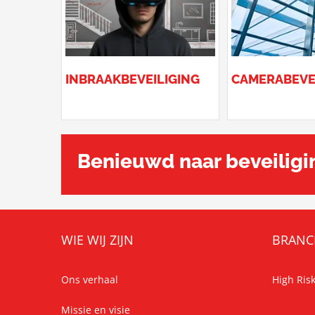
INBRAAKBEVEILIGING
CAMERABEVE
Benieuwd naar beveiligi
WIE WIJ ZIJN
BRANC
Ons verhaal
High Risk
Missie en visie