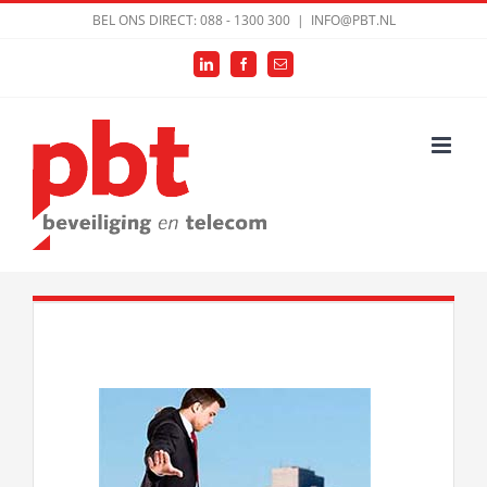
Ga
BEL ONS DIRECT: 088 - 1300 300
|
INFO@PBT.NL
naar
LinkedIn
Facebook
E-
inhoud
mail