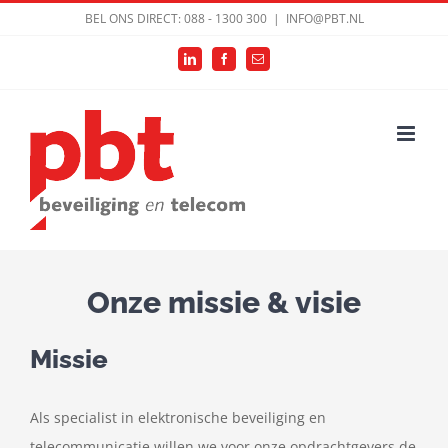
Ga
BEL ONS DIRECT: 088 - 1300 300
|
INFO@PBT.NL
naar
LinkedIn
Facebook
E-
inhoud
mail
Onze missie & visie
Missie
Als specialist in elektronische beveiliging en
telecommunicatie willen we voor onze opdrachtgevers de