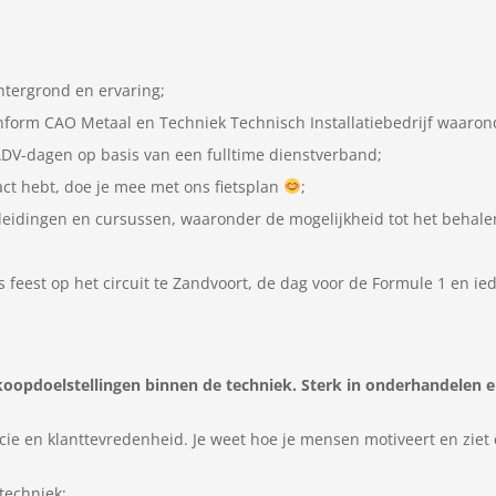
htergrond en ervaring;
orm CAO Metaal en Techniek Technisch Installatiebedrijf waarond
 ADV-dagen op basis van een fulltime dienstverband;
act hebt, doe je mee met ons fietsplan
;
leidingen en cursussen, waaronder de mogelijkheid tot het behalen
 feest op het circuit te Zandvoort, de dag voor de Formule 1 en ie
koopdoelstellingen binnen de techniek. Sterk in onderhandelen 
rcie en klanttevredenheid. Je weet hoe je mensen motiveert en zi
techniek;