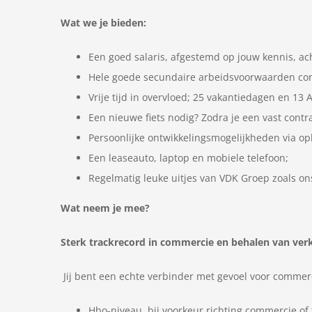
Wat we je bieden:
Een goed salaris, afgestemd op jouw kennis, ac
Hele goede secundaire arbeidsvoorwaarden conf
Vrije tijd in overvloed; 25 vakantiedagen en 13
Een nieuwe fiets nodig? Zodra je een vast contr
Persoonlijke ontwikkelingsmogelijkheden via op
Een leaseauto, laptop en mobiele telefoon;
Regelmatig leuke uitjes van VDK Groep zoals ons
Wat neem je mee?
Sterk trackrecord in commercie en behalen van ver
Jij bent een echte verbinder met gevoel voor comme
Hbo-niveau, bij voorkeur richting commercie of 