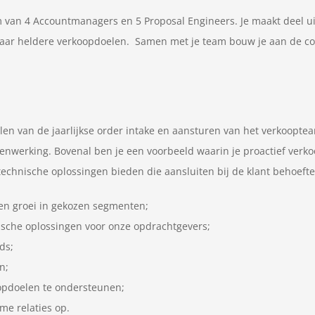
am van 4 Accountmanagers en 5 Proposal Engineers. Je maakt deel 
naar heldere verkoopdoelen. Samen met je team bouw je aan de comme
len van de jaarlijkse order intake en aansturen van het verkoopteam. 
enwerking. Bovenal ben je een voorbeeld waarin je proactief verkoop
 technische oplossingen bieden die aansluiten bij de klant behoefte
 en groei in gekozen segmenten;
sche oplossingen voor onze opdrachtgevers;
ds;
n;
opdoelen te ondersteunen;
me relaties op.