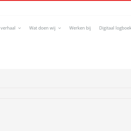
 verhaal
Wat doen wij
Werken bij
Digitaal logboe