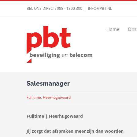
Ga
BEL ONS DIRECT: 088 - 1300 300
|
INFO@PBT.NL
naar
inhoud
Home
Ons
Salesmanager
Full time
,
Heerhugowaard
Fulltime | Heerhugowaard
Jij zorgt dat afspraken meer zijn dan woorden